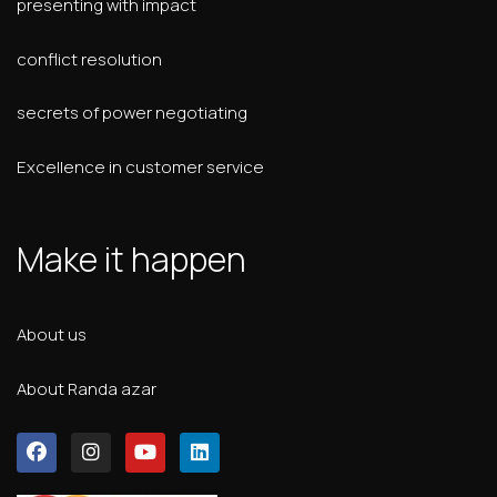
presenting with impact
conflict resolution
secrets of power negotiating
Excellence in customer service
Make it happen
About us
About Randa azar
F
I
Y
L
a
n
o
i
c
s
u
n