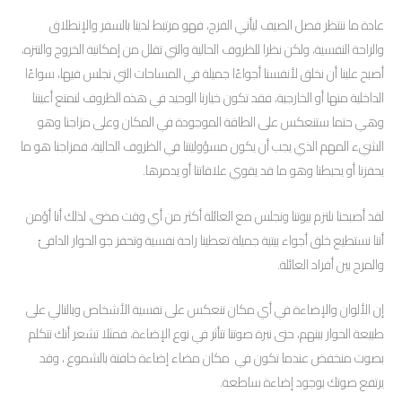
عادة ما ننتظر فصل الصيف ليأتي الفرج، فهو مرتبط لدينا بالسفر والإنطلاق
والراحة النفسية، ولكن نظرا للظروف الحالية والتي تقلل من إمكانية الخروج والتنزه،
أصبح علينا أن نخلق لأنفسنا أجواءًا جميلة في المساحات التي نجلس فيها، سواءًا
الداخلية منها أو الخارجية، فقد تكون خيارنا الوحيد في هذه الظروف لنمتع أعيننا
وهي حتما ستنعكس على الطاقة الموجودة في المكان وعلى مزاجنا وهو
الشيء المهم الذي يجب أن يكون مسؤوليتنا في الظروف الحالية، فمزاجنا هو ما
يحفزنا أو يحبطنا وهو ما قد يقوي علاقاتنا أو يدمرها.
لقد أصبحنا نلتزم بيوتنا ونجلس مع العائلة أكثر من أي وقت مضى، لذلك أنا أؤمن
أننا نستطيع خلق أجواء بيتية جميلة تعطينا راحة نفسية وتحفز جو الحوار الدافئ
والمرح بين أفراد العائلة.
إن الألوان والإضاءة في أي مكان تنعكس على نفسية الأشخاص وبالتالي على
طبيعة الحوار بينهم، حتى نبرة صوتنا تتأثر في نوع الإضاءة، فمثلا تشعر أنك تتكلم
بصوت منخفض عندما تكون في مكان مضاء إضاءة خافتة بالشموع ، وقد
يرتفع صوتك بوجود إضاءة ساطعة.