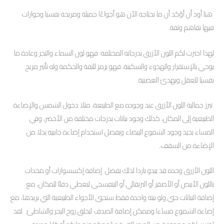
هنا أود أن أؤكد أن ما نحتاجه الآن هو أجواءًا جميلة ومريحة نفسيا وحوارات
فيها تفاهم وثقة.
لهذا اخترت لكم اللون الأزرق بدرجاته المختلفة: فهو لون السماء والبحر وعادة ما
يوحي بالإستقرار والهدوء والسكينة، فهو يرمز للثقة والحكمة وله تأثير مريح
نفسيا للعقل ويهدئ العصبية.
تبرز جمالية اللون الأزرق عند وجوده مع الطبيعة، مثلا دخول الشمس والإضاءة
الطبيعية إلى المكان، كذلك وجود نباتات بدرجات مختلفة من الأخضر، وفي
المساء يحبذ وجود الشموع البيضاء ويفضل استخدام إضاءة جانبية بدلا من
الإضاءة من السقف.
اللون الأزرق وحده قد يبدو باردا لذلك يفضل إضافة إكسسوارات أو مخدات
باللون الأبيض أو الأصفر أو البرتقالي أو البنفسجي ليعطي دفئا للمكان، مع
إضافة النباتات حتى ولو نبتة واحدة فقط ستحيي الأجواء الطبيعية التي نريدها، مع
إضاءة الشموع مساءا وممكن إضافة الصدف لنخلق روح البحر والشاطئ. لقد